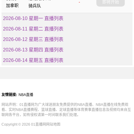
-
即将开始
加拿职
骑兵队
2026-08-10 星期一 直播列表
2026-08-11 星期二 直播列表
2026-08-12 星期三 直播列表
2026-08-13 星期四 直播列表
2026-08-14 星期五 直播列表
友情链接:
NBA直播
网站声明：01直播网为广大球迷朋友免费提供的NBA直播、NBA直播在线免费观
看、实时NBA直播赛程、篮球直播、足球直播等体育赛事直播信息及视频均来自互
联网各平台，如有侵权请第一时间联系我们处理。
Copyright © 2026 01直播网
网站地图