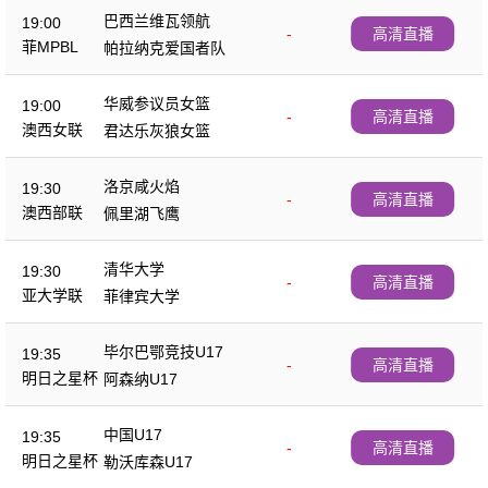
巴西兰维瓦领航
19:00
-
高清直播
菲MPBL
帕拉纳克爱国者队
华威参议员女篮
19:00
-
高清直播
澳西女联
君达乐灰狼女篮
洛京咸火焰
19:30
-
高清直播
澳西部联
佩里湖飞鹰
清华大学
19:30
-
高清直播
亚大学联
菲律宾大学
毕尔巴鄂竞技U17
19:35
-
高清直播
明日之星杯
阿森纳U17
中国U17
19:35
-
高清直播
明日之星杯
勒沃库森U17