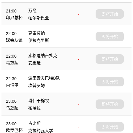
万隆
21:00
-
即将开始
印尼总杯
帕尔斯巴亚
克雷莫纳
22:00
-
即将开始
球会友谊
伊拉克里斯
索格迪纳吉扎克
22:00
-
即将开始
乌兹超
安集延
波里索夫巴特B队
22:30
-
即将开始
白俄甲
坎普罗姆
塔什干棉农
23:00
-
即将开始
乌兹超
布哈拉
古比斯
23:00
-
即将开始
欧罗巴杯
克拉约瓦大学