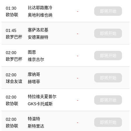
比达耶路撒冷
01:30
-
即将开始
欧协联
奥地利维也纳
塞萨洛尼基
01:45
-
即将开始
欧罗巴杯
安德莱赫特
图恩
02:00
-
即将开始
欧罗巴杯
维京古尔
摩纳哥
02:00
-
即将开始
球会友谊
赫塔菲
特拉维夫夏普尔
02:00
-
即将开始
欧协联
GKS卡托威斯
特温特
02:00
-
即将开始
欧协联
斯特里达