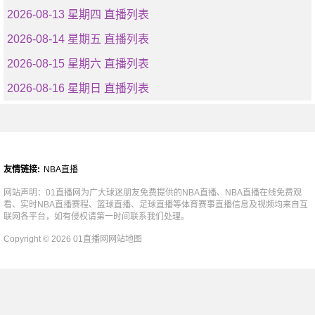
2026-08-13 星期四 直播列表
2026-08-14 星期五 直播列表
2026-08-15 星期六 直播列表
2026-08-16 星期日 直播列表
友情链接:
NBA直播
网站声明：01直播网为广大球迷朋友免费提供的NBA直播、NBA直播在线免费观
看、实时NBA直播赛程、篮球直播、足球直播等体育赛事直播信息及视频均来自互
联网各平台，如有侵权请第一时间联系我们处理。
Copyright © 2026 01直播网
网站地图