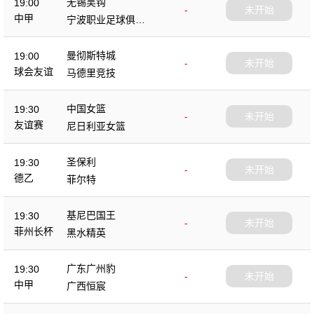
无锡吴钩
19:00
-
未开始
中甲
宁波职业足球俱乐
部
曼彻斯特城
19:00
-
未开始
球会友谊
马德里竞技
中国女篮
19:30
-
未开始
友谊赛
尼日利亚女篮
圣保利
19:30
-
未开始
德乙
菲尔特
基尼巴国王
19:30
-
未开始
菲州长杯
黑水精英
广东广州豹
19:30
-
未开始
中甲
广西恒宸