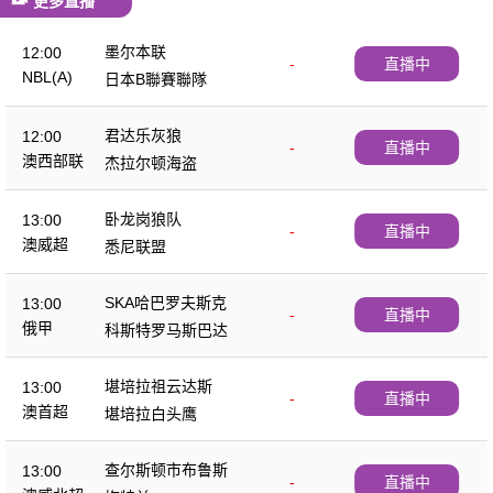
更多直播
墨尔本联
12:00
-
直播中
NBL(A)
日本B聯賽聯隊
君达乐灰狼
12:00
-
直播中
澳西部联
杰拉尔顿海盗
卧龙岗狼队
13:00
-
直播中
澳威超
悉尼联盟
SKA哈巴罗夫斯克
13:00
-
直播中
俄甲
科斯特罗马斯巴达
堪培拉祖云达斯
13:00
-
直播中
澳首超
堪培拉白头鹰
查尔斯顿市布鲁斯
13:00
-
直播中