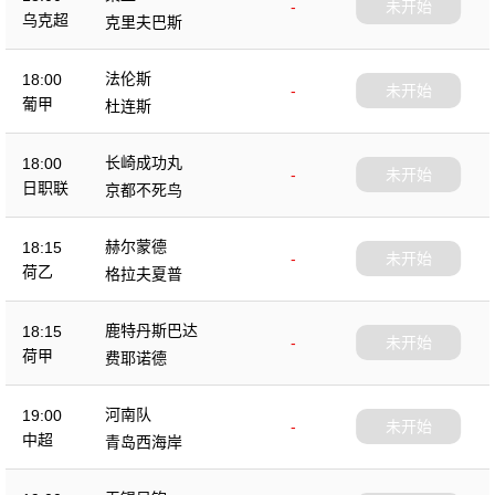
-
未开始
乌克超
克里夫巴斯
法伦斯
18:00
-
未开始
葡甲
杜连斯
长崎成功丸
18:00
-
未开始
日职联
京都不死鸟
赫尔蒙德
18:15
-
未开始
荷乙
格拉夫夏普
鹿特丹斯巴达
18:15
-
未开始
荷甲
费耶诺德
河南队
19:00
-
未开始
中超
青岛西海岸