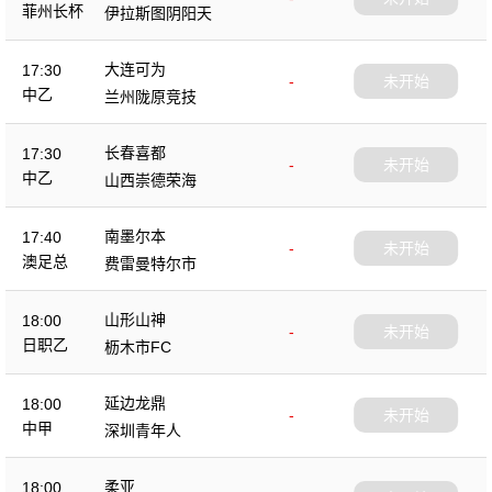
菲州长杯
伊拉斯图阴阳天
大连可为
17:30
-
未开始
中乙
兰州陇原竞技
长春喜都
17:30
-
未开始
中乙
山西崇德荣海
南墨尔本
17:40
-
未开始
澳足总
费雷曼特尔市
山形山神
18:00
-
未开始
日职乙
枥木市FC
延边龙鼎
18:00
-
未开始
中甲
深圳青年人
柔亚
18:00