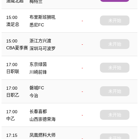
澳威北超
梅特兰
布里斯班狮吼
15:00
-
未开始
澳足总
悉尼FC
浙江方兴渡
15:00
-
未开始
CBA夏季赛
深圳马可波罗
东京绿茵
17:00
-
未开始
日职联
川崎前锋
磐城FC
17:00
-
未开始
日职乙
今治
长春喜都
17:00
-
未开始
中乙
山西崇德荣海
凤凰燃料大师
17:15
-
未开始