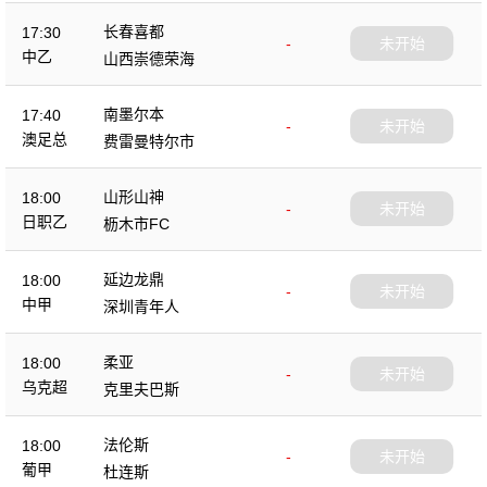
长春喜都
17:30
-
未开始
中乙
山西崇德荣海
南墨尔本
17:40
-
未开始
澳足总
费雷曼特尔市
山形山神
18:00
-
未开始
日职乙
枥木市FC
延边龙鼎
18:00
-
未开始
中甲
深圳青年人
柔亚
18:00
-
未开始
乌克超
克里夫巴斯
法伦斯
18:00
-
未开始
葡甲
杜连斯