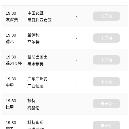
中国女篮
19:30
-
未开始
友谊赛
尼日利亚女篮
圣保利
19:30
-
未开始
德乙
菲尔特
基尼巴国王
19:30
-
未开始
菲州长杯
黑水精英
广东广州豹
19:30
-
未开始
中甲
广西恒宸
根特
19:30
-
未开始
比甲
梅赫伦
科特布斯
19:30
-
未开始