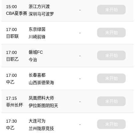
浙江方兴渡
15:00
-
未开始
CBA夏季赛
深圳马可波罗
东京绿茵
17:00
-
未开始
日职联
川崎前锋
磐城FC
17:00
-
未开始
日职乙
今治
长春喜都
17:00
-
未开始
中乙
山西崇德荣海
凤凰燃料大师
17:15
-
未开始
菲州长杯
伊拉斯图阴阳天
大连可为
17:30
-
未开始
中乙
兰州陇原竞技