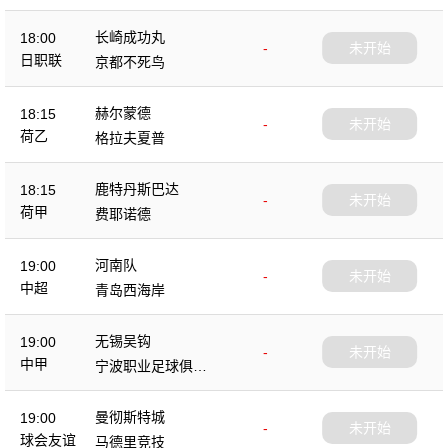
长崎成功丸
18:00
-
未开始
日职联
京都不死鸟
赫尔蒙德
18:15
-
未开始
荷乙
格拉夫夏普
鹿特丹斯巴达
18:15
-
未开始
荷甲
费耶诺德
河南队
19:00
-
未开始
中超
青岛西海岸
无锡吴钩
19:00
-
未开始
中甲
宁波职业足球俱乐
部
曼彻斯特城
19:00
-
未开始
球会友谊
马德里竞技