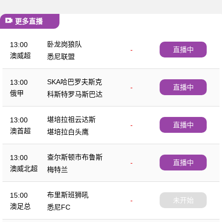
更多直播
卧龙岗狼队
13:00
-
直播中
澳威超
悉尼联盟
SKA哈巴罗夫斯克
13:00
-
直播中
俄甲
科斯特罗马斯巴达
堪培拉祖云达斯
13:00
-
直播中
澳首超
堪培拉白头鹰
查尔斯顿市布鲁斯
13:00
-
直播中
澳威北超
梅特兰
布里斯班狮吼
15:00
-
未开始
澳足总
悉尼FC