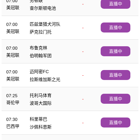
劳顿联
07:00
-
直播中
美冠联
查尔斯顿电池
匹兹堡猎犬河队
07:00
-
直播中
美冠联
萨克拉门托
布鲁克林
07:00
-
直播中
美冠联
伯明翰军团
迈阿密FC
07:00
-
直播中
美冠联
拉斯维加斯之光
托利马体育
07:25
-
直播中
哥伦甲
波哥大国际
科里蒂巴
07:30
-
直播中
巴西甲
沙佩科恩斯