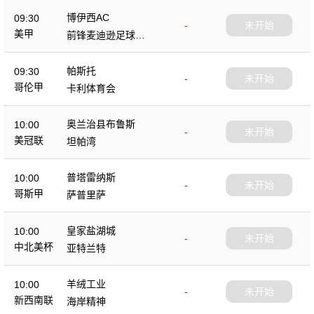
博伊西AC
09:30
-
未开始
美甲
前锋麦迪逊足球俱
乐部
帕斯托
09:30
-
未开始
哥伦甲
卡利体育会
奥兰治县布鲁斯
10:00
-
未开始
美冠联
坦帕湾
普塔雷纳斯
10:00
-
未开始
哥斯甲
萨普里萨
皇家盐湖城
10:00
-
未开始
中北美杯
亚特兰特
羊绒工业
10:00
-
未开始
新西南联
海岸精神