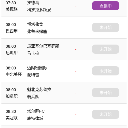
罗德岛
07:30
-
直播中
美冠联
科罗拉多跃泉
博塔弗戈
08:00
-
未开始
巴西甲
弗鲁米嫩塞
瓜亚基尔巴塞罗那
08:00
-
未开始
厄瓜甲
马卡拉
迈阿密国际
08:00
-
未开始
中北美杯
蒙特雷
魁北克苏普拉
08:00
-
未开始
加拿职
骑兵队
塔尔萨FC
08:30
-
未开始
美冠联
底特律城