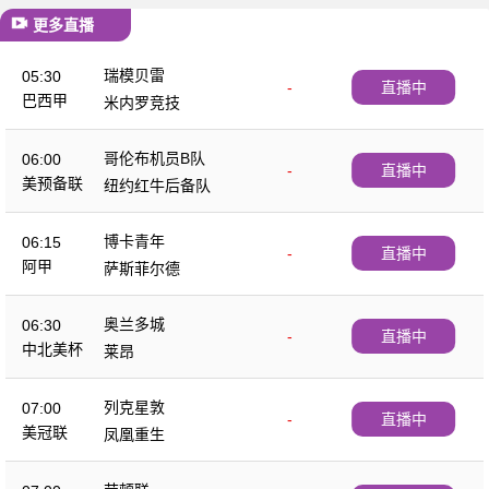
更多直播
瑞模贝雷
05:30
-
直播中
巴西甲
米内罗竞技
哥伦布机员B队
06:00
-
直播中
美预备联
纽约红牛后备队
博卡青年
06:15
-
直播中
阿甲
萨斯菲尔德
奥兰多城
06:30
-
直播中
中北美杯
莱昂
列克星敦
07:00
-
直播中
美冠联
凤凰重生