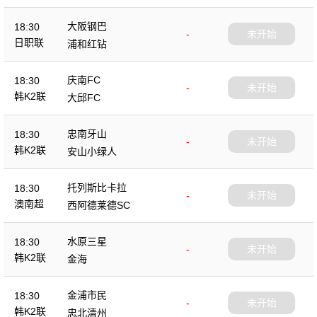
大阪钢巴
18:30
-
未开始
日职联
浦和红钻
庆南FC
18:30
-
未开始
韩K2联
大邱FC
忠南牙山
18:30
-
未开始
韩K2联
安山小绿人
托列斯比卡拉
18:30
-
未开始
澳南超
西阿德莱德SC
水原三星
18:30
-
未开始
韩K2联
金海
金浦市民
18:30
-
未开始
韩K2联
忠北清州