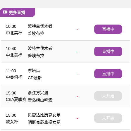
更多直播
波特兰伐木者
10:30
-
直播中
中北美杯
普埃布拉
波特兰伐木者
10:40
-
直播中
中北美杯
普埃布拉
摩塔瓜
11:00
-
直播中
中美俱杯
CD法斯
浙江方兴渡
15:00
-
未开始
CBA夏季赛
青岛崂山啤酒
贝雷达比历克女足
15:00
-
未开始
欧女杯
明斯克戴拿模女足